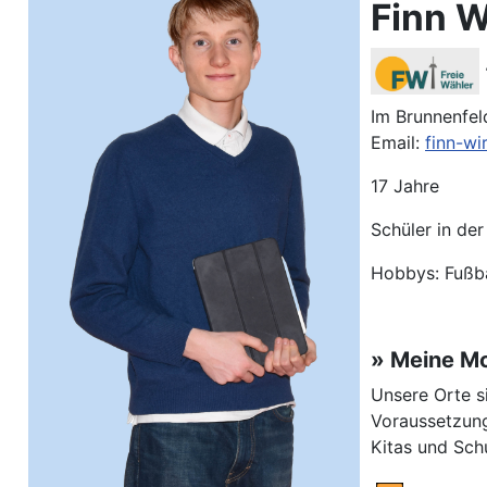
Finn W
Im Brunnenfel
Email:
finn-w
17 Jahre
Schüler in de
Hobbys: Fußba
» Meine Mo
Unsere Orte si
Voraussetzung
Kitas und Schu