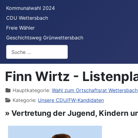
Kommunalwahl 2024
CDU Wettersbach
Freie Wähler
Geschichtsweg Grünwettersbach
Suchen
Finn Wirtz - Listenpl
Details
Hauptkategorie:
Wahl zum Ortschaftsrat Wettersbach
Kategorie:
Unsere CDU/FW-Kandidaten
» Vertretung der Jugend, Kindern u