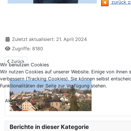
zurück z
Zuletzt aktualisiert: 21. April 2024
Zugriffe: 8180
Vorheriger Beitrag: Marcus Brenk - Listenplatz 7
Zurück
Wir benutzen Cookies
Wir nutzen Cookies auf unserer Website. Einige von ihnen s
verbessern (Tracking Cookies). Sie können selbst entschei
Funktionalitäten der Seite zur Verfügung stehen.
Akzeptieren
Ablehnen
Berichte in dieser Kategorie