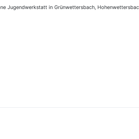
fene Jugendwerkstatt in Grünwettersbach, Hohenwettersbac
Grünwettersbach