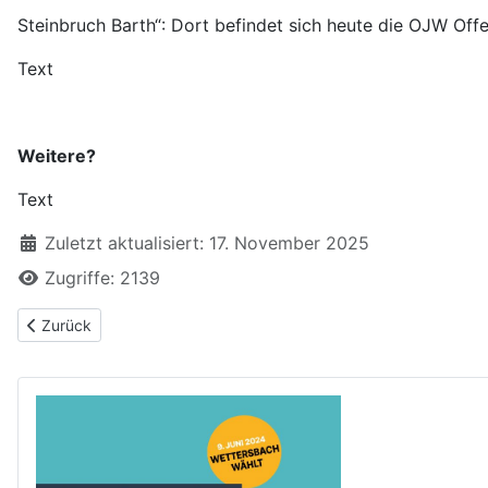
Steinbruch Barth“: Dort befindet sich heute die OJW Of
Text
Weitere?
Text
Zuletzt aktualisiert: 17. November 2025
Zugriffe: 2139
Vorheriger Beitrag: Alte Familiennamen und Ahnenforschung in 
Zurück