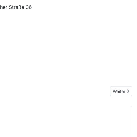
her Straße 36
Nächster Be
Weiter