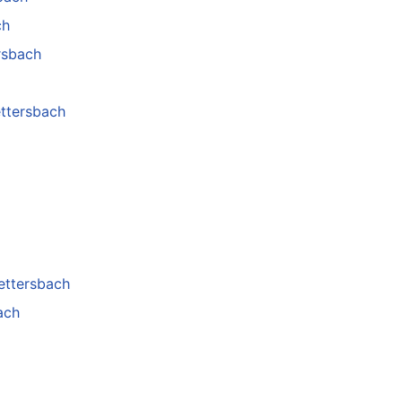
ch
rsbach
ettersbach
ettersbach
ach