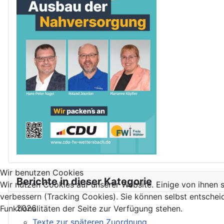
Wir benutzen Cookies
Berichte in dieser Kategorie
Wir nutzen Cookies auf unserer Website. Einige von ihnen s
verbessern (Tracking Cookies). Sie können selbst entschei
2026
Funktionalitäten der Seite zur Verfügung stehen.
Texte zur späteren Zuordnung