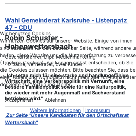
Wahl Gemeinderat Karlsruhe - Listenpatz
47 - CDU
Wir benutzen Cookies
Robin Schuster -
Wir nutzen Cookies auf unserer Website. Einige von ihnen
Hohenwettersbach
sind essenziell für den Betrieb der Seite, während andere u
helfen, diese Website und die Nutzererfahrung zu verbesse
Geschäftsführer, Dipl. Medienmarketing
(Tracking Cookies). Sie können selbst entscheiden, ob Sie
40 Jahre, verheiratet, zwei Kinder
die Cookies zulassen möchten. Bitte beachten Sie, dass be
„Ich setze mich für eine starke und handlungsfähige
einer Ablehnung womöglich nicht mehr alle Funktionalitäte
Wirtschaft, eine Verkehrspolitik mit Vernunft, eine
der Seite zur Verfügung stehen.
bessere Familienpolitik sowie für eine Kulturpolitik,
die wieder mit mehr Augenmaß und Sachverstand
betrieben wird."
Akzeptieren
Ablehnen
Weitere Informationen
|
Impressum
Zur Seite "Unsere Kandidaten für den Ortschaftsrat
Wettersbach"