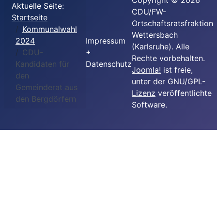
Copyright © 2026
Aktuelle Seite:
CDU/FW-
Startseite
Ortschaftsratsfraktion
Kommunalwahl
Wettersbach
2024
Impressum
(Karlsruhe). Alle
CDU-
+
Rechte vorbehalten.
Kandidaten für
Datenschutz
Joomla!
ist freie,
den
unter der
GNU/GPL-
Gemeinderat aus
Lizenz
veröffentlichte
den Bergdörfern
Software.