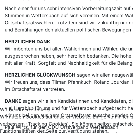
Nach einer für uns sehr intensiven Vorbereitungszeit 
Stimmen in Wettersbach auf sich vereinen. Mit einem Wa
Ortschaftsratswahlen. Trotzdem sind wir zukünftig nur no
und Bemühungen den aktuellen politischen Bewegungen 
HERZLICHEN DANK
Wir möchten uns bei allen Wählerinnen und Wähler, die u
ausgesprochen haben, sehr herzlich bedanken. Die hohe W
mit aller Kraft, Sorgfalt und Nachhaltigkeit für die Bel
HERZLICHEN GLÜCKWUNSCH
sagen wir allen neugewäh
Wir freuen uns, dass Tilman Pfannkuch, Roland Jourdan,
im Ortschaftsrat vertreten.
DANKE
sagen wir allen Kandidatinnen und Kandidaten, di
viel Herzblut für uns und für Wettersbach aufgebracht h
Wir benutzen Cookies
wir uns bei den aus dem Ortschaftsrat ausscheidenden Or
Wir nutzen Cookies auf unserer Website. Einige von ihnen s
verbessern (Tracking Cookies). Sie können selbst entschei
Paul Wirtz, für den CDU Ortsverband Wettersbach
Funktionalitäten der Seite zur Verfügung stehen.