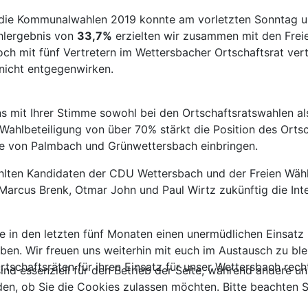
auf die Kommunalwahlen 2019 konnte am vorletzten Sonntag
hlergebnis von
33,7%
erzielten wir zusammen mit den Frei
ch mit fünf Vertretern im Wettersbacher Ortschaftsrat vert
nicht entgegenwirken.
ns mit Ihrer Stimme sowohl bei den Ortschaftsratswahlen a
ahlbeteiligung von über 70% stärkt die Position des Ortsc
ange von Palmbach und Grünwettersbach einbringen.
lten Kandidaten der CDU Wettersbach und der Freien Wähl
 Marcus Brenk, Otmar John und Paul Wirtz zukünftig die I
e in den letzten fünf Monaten einen unermüdlichen Einsatz m
aben. Wir freuen uns weiterhin mit euch im Austausch zu bl
tschaftsräten für ihren Einsatz für unser Wettersbach rech
ind essenziell für den Betrieb der Seite, während andere u
den, ob Sie die Cookies zulassen möchten. Bitte beachten S