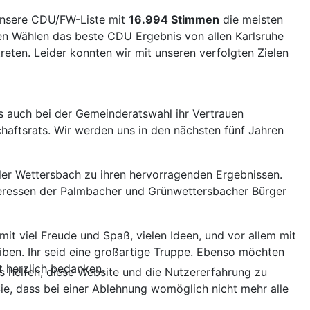
 unsere CDU/FW-Liste mit
16.994 Stimmen
die meisten
en Wählen das beste CDU Ergebnis von allen Karlsruhe
reten. Leider konnten wir mit unseren verfolgten Zielen
ls auch bei der Gemeinderatswahl ihr Vertrauen
haftsrats. Wir werden uns in den nächsten fünf Jahren
er Wettersbach zu ihren hervorragenden Ergebnissen.
nteressen der Palmbacher und Grünwettersbacher Bürger
it viel Freude und Spaß, vielen Ideen, und vor allem mit
eiben. Ihr seid eine großartige Truppe. Ebenso möchten
t herzlich bedanken.
ns helfen, diese Website und die Nutzererfahrung zu
ie, dass bei einer Ablehnung womöglich nicht mehr alle