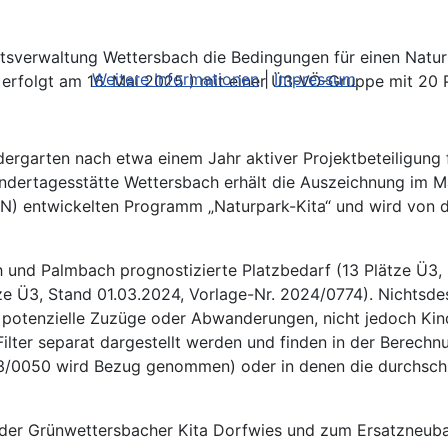
rtsverwaltung Wettersbach die Bedingungen für einen Naturk
Weitere Informationen
|
Impressum
erfolgt am 16. Mai 2025 ) mit einer Ü3-VÖ-Gruppe mit 20 
ergarten nach etwa einem Jahr aktiver Projektbeteiligung
Kindertagesstätte Wettersbach erhält die Auszeichnung im 
) entwickelten Programm „Naturpark-Kita“ und wird von de
h und Palmbach prognostizierte Platzbedarf (13 Plätze Ü3, 
tze Ü3, Stand 01.03.2024, Vorlage-Nr. 2024/0774). Nichtsde
 potenzielle Zuzüge oder Abwanderungen, nicht jedoch Kind
ilter separat dargestellt werden und finden in der Berechn
3/0050 wird Bezug genommen) oder in denen die durchschni
 der Grünwettersbacher Kita Dorfwies und zum Ersatzneuba