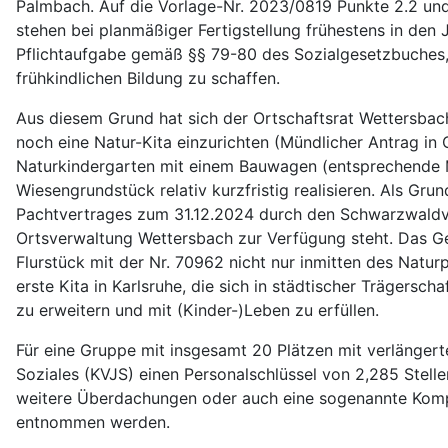
Palmbach. Auf die Vorlage-Nr. 2023/0819 Punkte 2.2 und
stehen bei planmäßiger Fertigstellung frühestens in den
Pflichtaufgabe gemäß §§ 79-80 des Sozialgesetzbuches,
frühkindlichen Bildung zu schaffen.
Aus diesem Grund hat sich der Ortschaftsrat Wettersbac
noch eine Natur-Kita einzurichten (Mündlicher Antrag in
Naturkindergarten mit einem Bauwagen (entsprechende M
Wiesengrundstück relativ kurzfristig realisieren. Als G
Pachtvertrages zum 31.12.2024 durch den Schwarzwaldver
Ortsverwaltung Wettersbach zur Verfügung steht. Das Ge
Flurstück mit der Nr. 70962 nicht nur inmitten des Natur
erste Kita in Karlsruhe, die sich in städtischer Trägersc
zu erweitern und mit (Kinder-)Leben zu erfüllen.
Für eine Gruppe mit insgesamt 20 Plätzen mit verlängert
Soziales (KVJS) einen Personalschlüssel von 2,285 Stell
weitere Überdachungen oder auch eine sogenannte Kompo
entnommen werden.