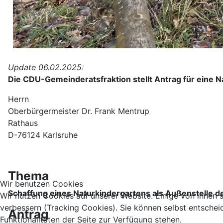
Update 06.02.2025:
Die CDU-Gemeinderatsfraktion stellt Antrag für eine 
Herrn
Oberbürgermeister Dr. Frank Mentrup
Rathaus
D-76124 Karlsruhe
Karls
Thema
Wir benutzen Cookies
Schaffung eines Naturkindergartens als Außenstelle 
Wir nutzen Cookies auf unserer Website. Einige von ihnen s
verbessern (Tracking Cookies). Sie können selbst entschei
Antrag
Funktionalitäten der Seite zur Verfügung stehen.