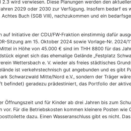
 2.3 wird verwiesen. Diese Planungen werden den aktuellen
 Jahren 2029 oder 2030 zur Verfügung. Insofern bedarf es 
 Achtes Buch (SGB VIII), nachzukommen und ein bedarfsger
h auf Initiative der CDU/FW-Fraktion einstimmig dafür au
 OR-Sitzung am 15. Oktober 2024 sowie Vorlage-Nr. 2024/11
ittel in Höhe von 45.000 € sind im THH 8800 für das Jah
rundstück eignet sich das ehemalige Gelände „Festplatz Sch
ein Wettersbach e. V. wieder als freies städtisches Grund
lände ist verkehrstechnisch gut angebunden und es gibt Pa
park Schwarzwald Mitte/Nord e.V., sondern der Träger wäre 
haft befindet) geradezu prädestiniert, das Portfolio der akt
er Öffnungszeit und für Kinder ab drei Jahren bis zum Schu
en vor. Für die Betriebskosten kommen kleinere Posten wie 
sttoilette dazu. Einen Wasseranschluss gibt es nicht. D