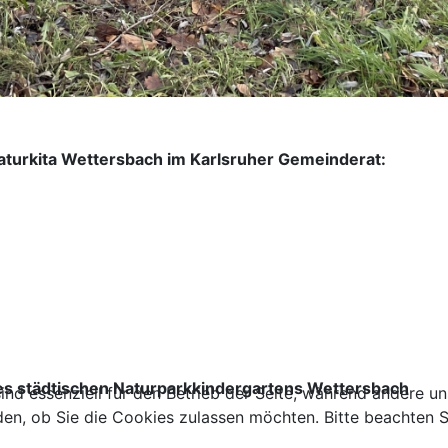
Naturkita Wettersbach im Karlsruher Gemeinderat:
ruhe, d
des städtischen Naturparkkindergartens Wettersbach
ind essenziell für den Betrieb der Seite, während andere u
den, ob Sie die Cookies zulassen möchten. Bitte beachten S