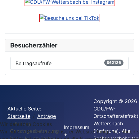
Besucherzähler
Beitragsaufrufe
862126
Copyright © 2026
Aktuelle Seite:
CDU/FW-
Startseite
Anträge
Ortschaftsratsfrakt
Antrag:
Wettersbach
Wir benutzen Cookies
Impressum
Ganztagesbetreuung
(Karlsruhe). Alle
Wir nutzen Cookies auf unserer Website. Einige von ihnen s
+
in der Heinz-Barth-
Rechte vorbehalten
uns helfen, diese Website und die Nutzererfahrung zu verb