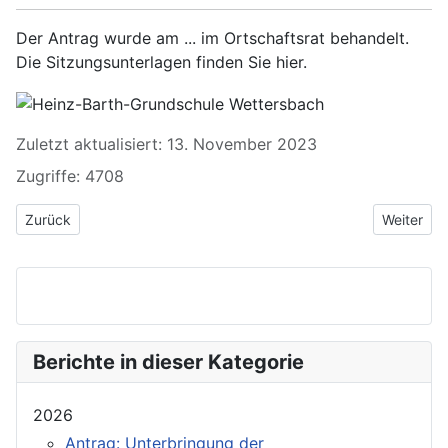
Der Antrag wurde am ... im Ortschaftsrat behandelt.
Die Sitzungsunterlagen finden Sie hier.
Zuletzt aktualisiert: 13. November 2023
Zugriffe: 4708
Vorheriger Beitrag: Antrag: Ergänzungen am Waldenserweg Palm
Nächster 
Zurück
Weiter
Berichte in dieser Kategorie
2026
Antrag: Unterbringung der