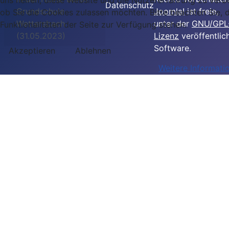
Datenschutz
Grundschule
Joomla!
ist freie,
ob Sie die Cookies zulassen möchten. Bitte beachten Sie, 
Wettersbach
unter der
GNU/GPL
Funktionalitäten der Seite zur Verfügung stehen.
(31.05.2023)
Lizenz
veröffentlic
Software.
Akzeptieren
Ablehnen
Weitere Informati