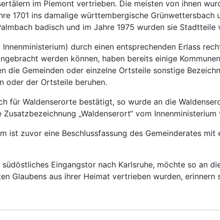
rtälern im Piemont vertrieben. Die meisten von ihnen wu
re 1701 ins damalige württembergische Grünwettersbach un
lmbach badisch und im Jahre 1975 wurden sie Stadtteile v
Innenministerium) durch einen entsprechenden Erlass rech
g angebracht werden können, haben bereits einige Kommune
ie Gemeinden oder einzelne Ortsteile sonstige Bezeichnun
 oder der Ortsteile beruhen.
ch für Waldenserorte bestätigt, so wurde an die Waldenser
 Zusatzbezeichnung „Waldenserort“ vom Innenministerium v
m ist zuvor eine Beschlussfassung des Gemeinderates mit ei
südöstliches Eingangstor nach Karlsruhe, möchte so an die
ten Glaubens aus ihrer Heimat vertrieben wurden, erinnern 