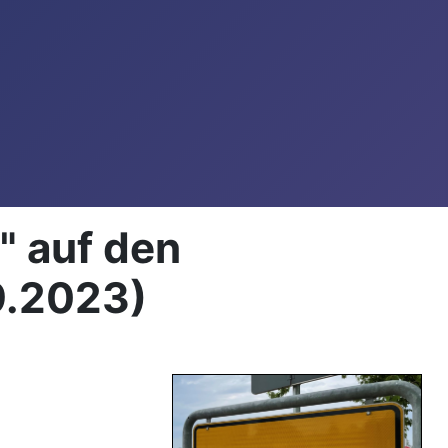
" auf den
9.2023)